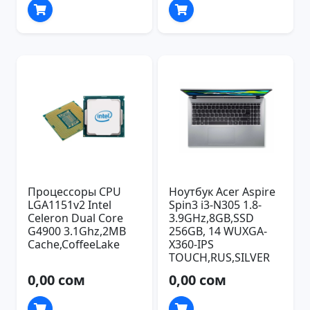
Процессоры CPU
Ноутбук Acer Aspire
LGA1151v2 Intel
Spin3 i3-N305 1.8-
Celeron Dual Core
3.9GHz,8GB,SSD
G4900 3.1Ghz,2MB
256GB, 14 WUXGA-
Cache,CoffeeLake
X360-IPS
TOUCH,RUS,SILVER
0,00 сом
0,00 сом