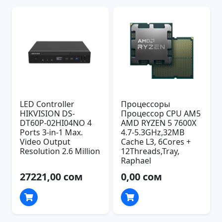
LED Controller
Процессоры
HIKVISION DS-
Процессор CPU AM5
DT60P-02HI04NO 4
AMD RYZEN 5 7600X
Ports 3-in-1 Max.
4.7-5.3GHz,32MB
Video Output
Cache L3, 6Cores +
Resolution 2.6 Million
12Threads,Tray,
Raphael
27221,00 сом
0,00 сом