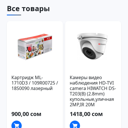
Все товары
Картридж ML-
Камеры видео
1710D3 / 109R00725 /
наблюдения HD-TVI
18S0090 лазерный
camera HIWATCH DS-
T203(B) (2.8mm)
купольные,уличная
2MP,IR 20M
900,00 сом
1418,00 сом