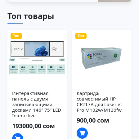
Топ товары
Топ
Топ
Интерактивная
Картридж
панель с двумя
совместимый HP
записывающими
CF217A для LaserJet
досками 146" 75” LED
Pro M102w/M130fw
Interactive
900,00 сом
193000,00 сом