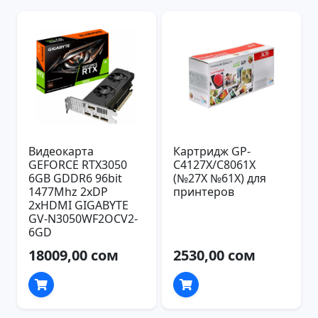
Видеокарта
Картридж GP-
GEFORCE RTX3050
C4127X/C8061X
6GB GDDR6 96bit
(№27X №61X) для
1477Mhz 2xDP
принтеров
2xHDMI GIGABYTE
GV-N3050WF2OCV2-
6GD
18009,00 сом
2530,00 сом