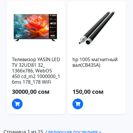
Телевизор YASIN LED
hp 1005 магнитный
TV 32UD81 32_
вал(CB435A)
1366x786, WebOS
450 cd_m2 1000000_1
6ms 178_178 WiFi
30000,00 сом
150,00 сом
Страница 1 из 15.
следующая
последняя »